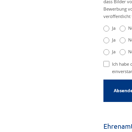
dass Bilder 
Bewerbung von
veröffentlicht
Ja
N
Ja
N
Ja
N
Ich habe 
einversta
Absend
Ehrenam