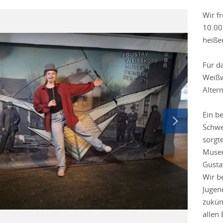
Wir f
10.00
heiße
Für da
Weißw
Alter
Ein b
Schwe
sorgte
Museu
Gusta
Wir b
Jugen
zukün
allen