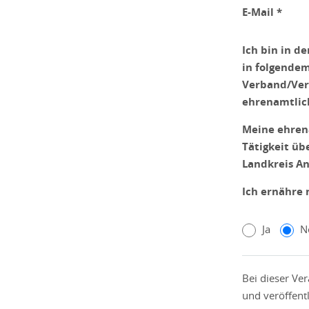
E-Mail *
Ich bin in d
in folgende
Verband/Ver
ehrenamtlich
Meine ehren
Tätigkeit üb
Landkreis An
Ich ernähre 
Ja
N
Bei dieser Ve
und veröffent