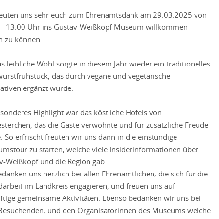
reuten uns sehr euch zum Ehrenamtsdank am 29.03.2025 von
 - 13.00 Uhr ins Gustav-Weißkopf Museum willkommen
n zu können.
s leibliche Wohl sorgte in diesem Jahr wieder ein traditionelles
urstfrühstück, das durch vegane und vegetarische
nativen ergänzt wurde.
esonderes Highlight war das köstliche Hofeis von
sterchen, das die Gäste verwöhnte und für zusätzliche Freude
. So erfrischt freuten wir uns dann in die einstündige
mstour zu starten, welche viele Insiderinformationen über
v-Weißkopf und die Region gab.
edanken uns herzlich bei allen Ehrenamtlichen, die sich für die
darbeit im Landkreis engagieren, und freuen uns auf
ftige gemeinsame Aktivitäten. Ebenso bedanken wir uns bei
 Besuchenden, und den Organisatorinnen des Museums welche