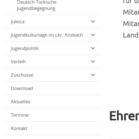
für 
Deutsch-Türkische
Jugendbegegnung
Mita
Juleica
Mita
Land
Jugendkulturtage im Lkr. Ansbach
Jugendpolitik
Verleih
Zuschüsse
Download
Aktuelles
Ehre
Termine
Kontakt