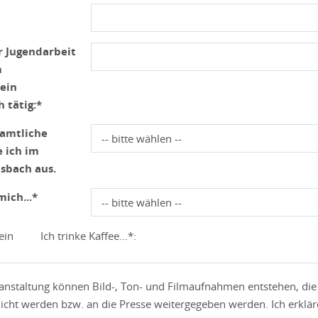
er Jugendarbeit
m
ein
 tätig:*
amtliche
e ich im
sbach aus.
mich...*
ein
Ich trinke Kaffee...*:
ranstaltung können Bild-, Ton- und Filmaufnahmen entstehen, di
licht werden bzw. an die Presse weitergegeben werden. Ich erklä