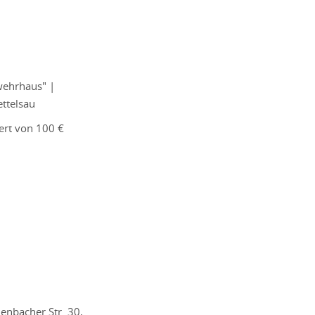
wehrhaus" |
ttelsau
ert von 100 €
nbacher Str. 30,